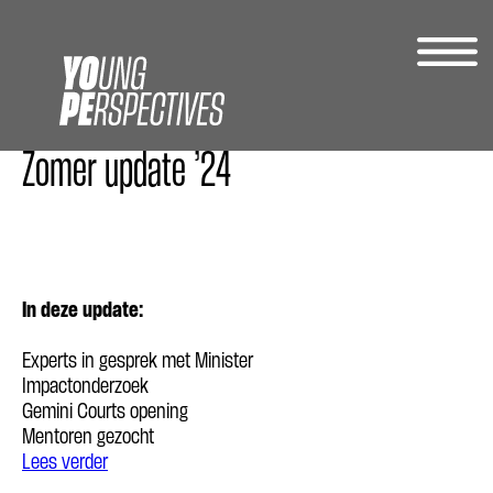
Skip
Zomer update ’24
to
content
In deze update:
Experts in gesprek met Minister
Impactonderzoek
Gemini Courts opening
Mentoren gezocht
Lees verder